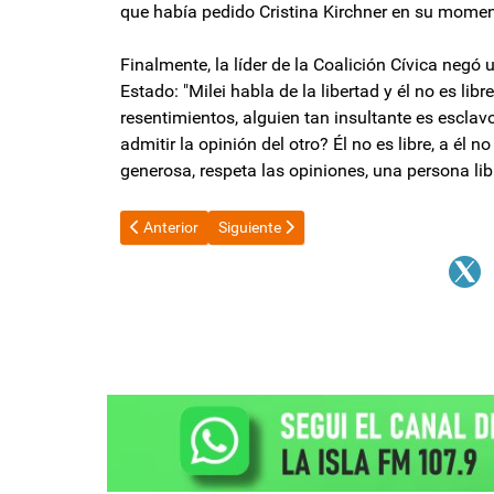
que había pedido Cristina Kirchner en su moment
Finalmente, la líder de la Coalición Cívica negó 
Estado: "Milei habla de la libertad y él no es libr
resentimientos, alguien tan insultante es esclav
admitir la opinión del otro? Él no es libre, a él n
generosa, respeta las opiniones, una persona lib
Artículo anterior: El Gobierno reveló la identidad de 
Artículo siguiente: Jalil lanzó oficialmen
Anterior
Siguiente