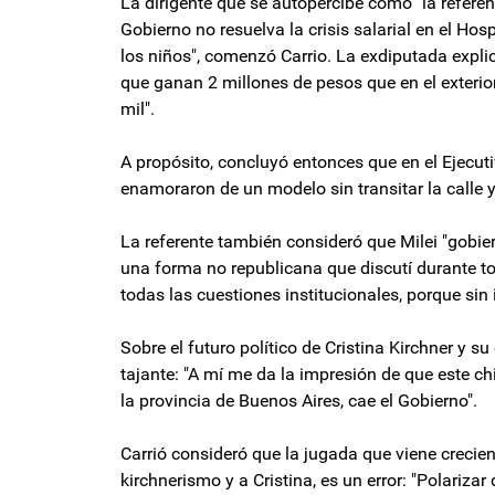
La dirigente que se autopercibe como "la referen
Gobierno no resuelva la crisis salarial en el Hos
los niños", comenzó Carrio. La exdiputada expli
que ganan 2 millones de pesos que en el exteri
mil".
A propósito, concluyó entonces que en el Ejecutiv
enamoraron de un modelo sin transitar la calle 
La referente también consideró que Milei "gobie
una forma no republicana que discutí durante tod
todas las cuestiones institucionales, porque sin 
Sobre el futuro político de Cristina Kirchner y s
tajante: "A mí me da la impresión de que este ch
la provincia de Buenos Aires, cae el Gobierno".
Carrió consideró que la jugada que viene crecie
kirchnerismo y a Cristina, es un error: "Polariza