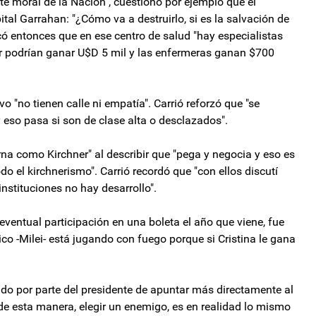
te moral de la Nación", cuestionó por ejemplo que el
pital Garrahan: "¿Cómo va a destruirlo, si es la salvación de
có entonces que en ese centro de salud "hay especialistas
or podrían ganar U$D 5 mil y las enfermeras ganan $700
o "no tienen calle ni empatía". Carrió reforzó que "se
y eso pasa si son de clase alta o desclazados".
rna como Kirchner" al describir que "pega y negocia y eso es
o el kirchnerismo". Carrió recordó que "con ellos discutí
instituciones no hay desarrollo".
u eventual participación en una boleta el año que viene, fue
ico -Milei- está jugando con fuego porque si Cristina le gana
ndo por parte del presidente de apuntar más directamente al
r de esta manera, elegir un enemigo, es en realidad lo mismo