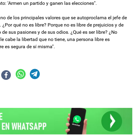
o: 'Armen un partido y ganen las elecciones".
uno de los principales valores que se autoproclama el jefe de
e. ¿Por qué no es libre? Porque no es libre de prejuicios y de
o de sus pasiones y de sus odios. ¿Qué es ser libre? ¿No
o le cabe la libertad que no tiene, una persona libre es
re es segura de sí misma".
un jefe de Hezbollah y lo señaló como el responsable de los atentados a la
te la primera edición de los Juegos Atacalar del Interior