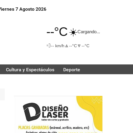
Viernes 7 Agosto 2026
--°C
☀️
Cargando...
💨
🔼
🔽
-- km/h
--°C
--°C
Cultura y Espectáculos
Deporte