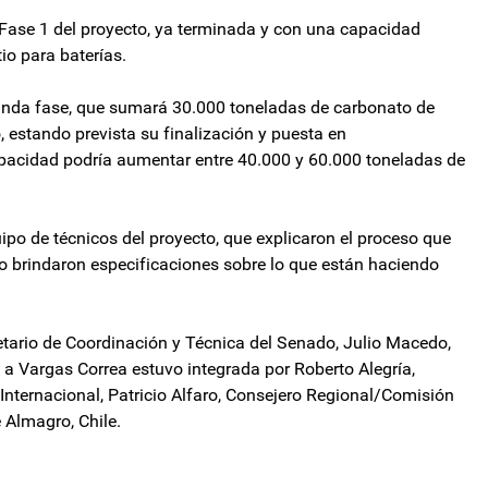
a Fase 1 del proyecto, ya terminada y con una capacidad
io para baterías.
gunda fase, que sumará 30.000 toneladas de carbonato de
, estando prevista su finalización y puesta en
pacidad podría aumentar entre 40.000 y 60.000 toneladas de
ipo de técnicos del proyecto, que explicaron el proceso que
mo brindaron especificaciones sobre lo que están haciendo
tario de Coordinación y Técnica del Senado, Julio Macedo,
a Vargas Correa estuvo integrada por Roberto Alegría,
Internacional, Patricio Alfaro, Consejero Regional/Comisión
 Almagro, Chile.
e defienden las instituciones: "Parecen ñoños con déficit de IQ"
 cierre de 200 áreas del Estado: "Van a reír y van a llorar"