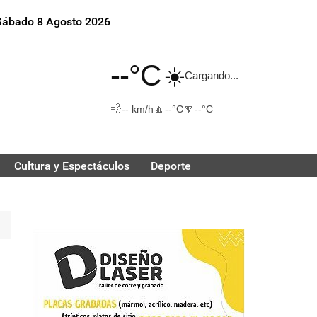
Sábado 8 Agosto 2026
--°C
☀️
Cargando...
💨
🔼
🔽
-- km/h
--°C
--°C
Cultura y Espectáculos
Deporte