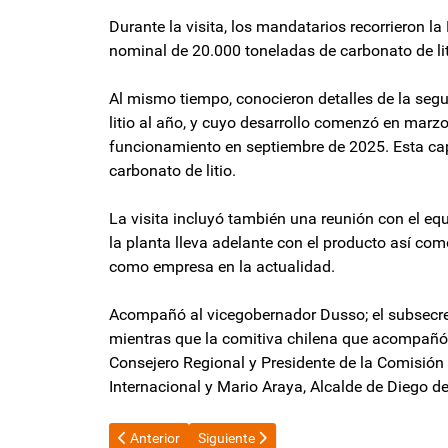
Durante la visita, los mandatarios recorrieron l
nominal de 20.000 toneladas de carbonato de lit
Al mismo tiempo, conocieron detalles de la se
litio al año, y cuyo desarrollo comenzó en marzo
funcionamiento en septiembre de 2025. Esta ca
carbonato de litio.
La visita incluyó también una reunión con el equ
la planta lleva adelante con el producto así co
como empresa en la actualidad.
Acompañó al vicegobernador Dusso; el subsecre
mientras que la comitiva chilena que acompañó 
Consejero Regional y Presidente de la Comisión 
Internacional y Mario Araya, Alcalde de Diego de
Artículo anterior: La burla de Milei a los opositores qu
Artículo siguiente: Sturzenegger celebró el
Anterior
Siguiente