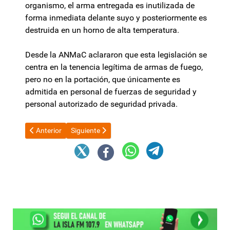
organismo, el arma entregada es inutilizada de
forma inmediata delante suyo y posteriormente es
destruida en un horno de alta temperatura.
Desde la ANMaC aclararon que esta legislación se
centra en la tenencia legítima de armas de fuego,
pero no en la portación, que únicamente es
admitida en personal de fuerzas de seguridad y
personal autorizado de seguridad privada.
Artículo anterior: El INDEC difunde este miércoles la actividad
Artículo siguiente: Valle Viejo: Municipio lleva a
Anterior
Siguiente