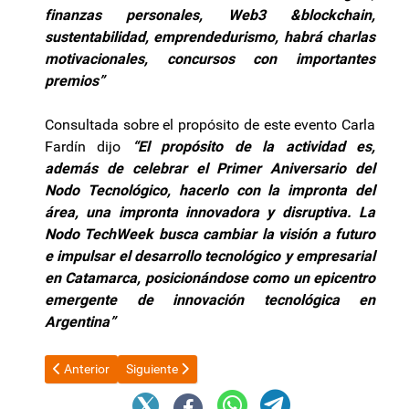
finanzas personales, Web3 &blockchain,
sustentabilidad, emprendedurismo, habrá charlas
motivacionales, concursos con importantes
premios”
Consultada sobre el propósito de este evento Carla
Fardín dijo
“El propósito de la actividad es,
además de celebrar el Primer Aniversario del
Nodo Tecnológico, hacerlo con la impronta del
área, una impronta innovadora y disruptiva. La
Nodo TechWeek busca cambiar la visión a futuro
e impulsar el desarrollo tecnológico y empresarial
en Catamarca, posicionándose como un epicentro
emergente de innovación tecnológica en
Argentina”
Artículo anterior: Flavio Fama presidirá una importante comisi
Artículo siguiente: Totalmente renovada reinaugura
Anterior
Siguiente