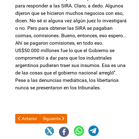
para responder a las SIRA. Claro, a dedo. Algunos
dijeron que se hicieron muchos negocios con eso,
dicen. No sé si alguna vez algún juez lo investigará
o no. Pero para obtener las SIRA se pagaban
coimas, comisiones. Bueno, entonces, eso espero...
Ahí se pagaron comisiones, en todo eso.
US$50.000 millones fue lo que el Gobierno se
comprometió a dar para que los industriales
argentinos pudieran traer sus insumos. Esa es una
de las cosas que el gobierno nacional arregló“.
Pese a las denuncias mediáticas, los libertarios
nunca se presentaron en los tribunales.
Artículo anterior: Kicillof suspendió la ayuda alimentaria y crece
Artículo siguiente: Quién es Rodolfo Tailhade, el 
Anterior
Siguiente