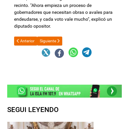
recinto. "Ahora empieza un proceso de
gobernadores que necesitan obras o avales para
endeudarse, y cada voto vale mucho", explicó un
diputado opositor.
Artículo anterior: Senado: sospechosa firma en disidencia del 
Artículo siguiente: Presupuesto 2026: LLA rompió
Anterior
Siguiente
SEGUI LEYENDO