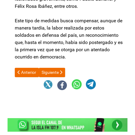
Félix Rosa Ibáñez, entre otros.
Este tipo de medidas busca compensar, aunque de
manera tardía, la labor realizada por estos
soldados en defensa del país, un reconocimiento
que, hasta el momento, había sido postergado y es
la primera vez que se otorga por un atentado
ocurrido en democracia.
Artículo anterior: Que dice el último parte médico sobre la salu
Artículo siguiente: La oposición presiona a Kicillo
Anterior
Siguiente