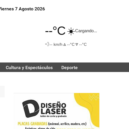
Viernes 7 Agosto 2026
--°C
☀️
Cargando...
💨
🔼
🔽
-- km/h
--°C
--°C
Cultura y Espectáculos
Deporte