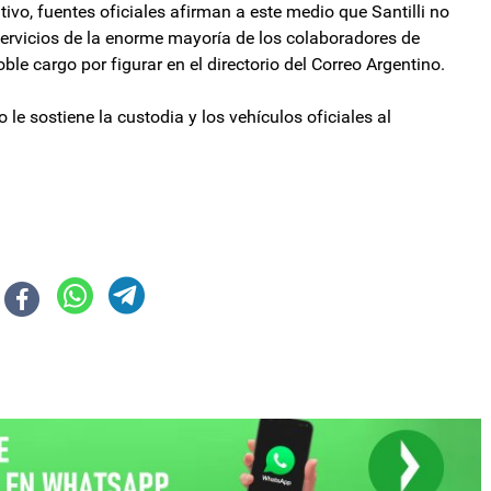
tivo, fuentes oficiales afirman a este medio que Santilli no
servicios de la enorme mayoría de los colaboradores de
le cargo por figurar en el directorio del Correo Argentino.
 le sostiene la custodia y los vehículos oficiales al
án ingresó a la Cámara de Diputados, pero no hubo quórum
etendidos en julio de 2026: cuánto piden los argentinos, rubro por rubro