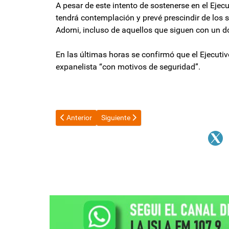
A pesar de este intento de sostenerse en el Ejecu
tendrá contemplación y prevé prescindir de los 
Adorni, incluso de aquellos que siguen con un dob
En las últimas horas se confirmó que el Ejecutivo
expanelista “con motivos de seguridad”.
Artículo anterior: Pedido de desafuero de Javier Gal
Artículo siguiente: Ránking de sueldos pr
Anterior
Siguiente