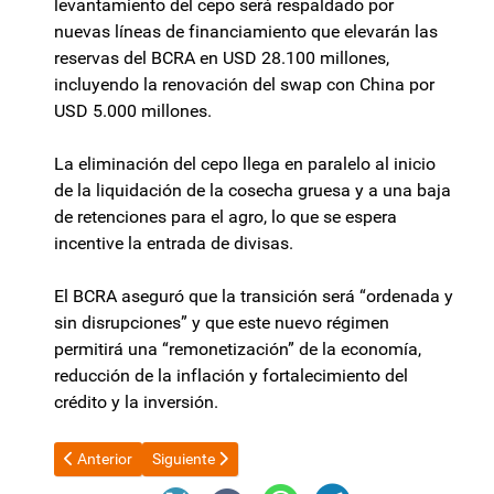
levantamiento del cepo será respaldado por
nuevas líneas de financiamiento que elevarán las
reservas del BCRA en USD 28.100 millones,
incluyendo la renovación del swap con China por
USD 5.000 millones.
La eliminación del cepo llega en paralelo al inicio
de la liquidación de la cosecha gruesa y a una baja
de retenciones para el agro, lo que se espera
incentive la entrada de divisas.
El BCRA aseguró que la transición será “ordenada y
sin disrupciones” y que este nuevo régimen
permitirá una “remonetización” de la economía,
reducción de la inflación y fortalecimiento del
crédito y la inversión.
Artículo anterior: El Gobierno entregó 30 nuevas viviendas par
Artículo siguiente: El Gobierno revocó la residenc
Anterior
Siguiente