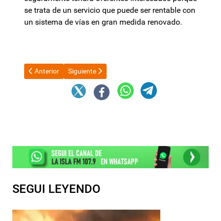
se trata de un servicio que puede ser rentable con
un sistema de vías en gran medida renovado.
Artículo anterior: Ahora Jalil contra denunciará a Alfredo Machio
Artículo siguiente: Caputo fue reconocido como el 
Anterior
Siguiente
SEGUI LEYENDO