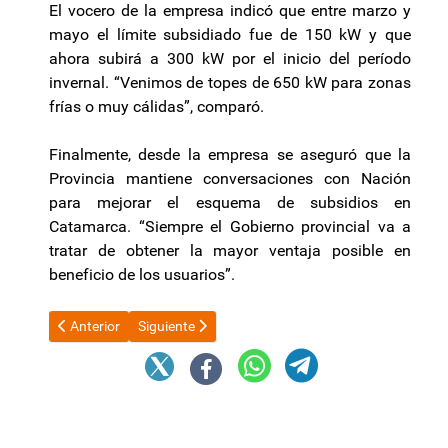
El vocero de la empresa indicó que entre marzo y
mayo el límite subsidiado fue de 150 kW y que
ahora subirá a 300 kW por el inicio del período
invernal. “Venimos de topes de 650 kW para zonas
frías o muy cálidas”, comparó.
Finalmente, desde la empresa se aseguró que la
Provincia mantiene conversaciones con Nación
para mejorar el esquema de subsidios en
Catamarca. “Siempre el Gobierno provincial va a
tratar de obtener la mayor ventaja posible en
beneficio de los usuarios”.
Artículo anterior: Nuevas obras de infraestructura vial en Valle 
Artículo siguiente: Fidel Sáenz: afirmó que "no hay d
Anterior
Siguiente