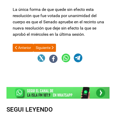
La única forma de que quede sin efecto esta
resolución que fue votada por unanimidad del
cuerpo es que el Senado apruebe en el recinto una
nueva resolución que deje sin efecto la que se
aprobó el miércoles en la última sesión.
Artículo anterior: Monotributo: en medio de la recesión, el proye
Artículo siguiente: Juicio a YPF: Burford le reclam
Anterior
Siguiente
SEGUI LEYENDO