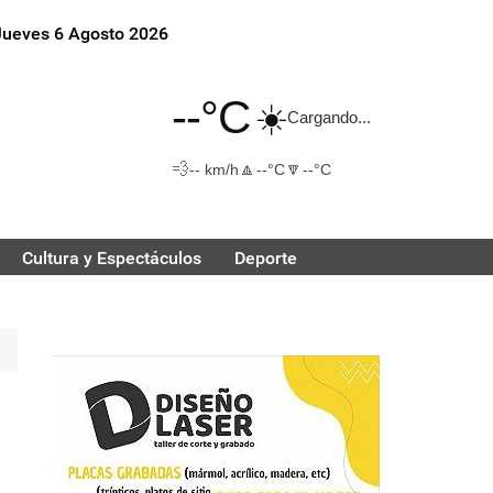
Jueves 6 Agosto 2026
--°C
☀️
Cargando...
💨
🔼
🔽
-- km/h
--°C
--°C
Cultura y Espectáculos
Deporte