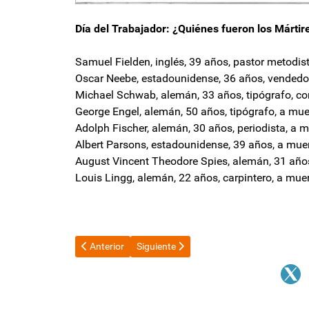
Día del Trabajador: ¿Quiénes fueron los Mártir
Samuel Fielden, inglés, 39 años, pastor metodis
Oscar Neebe, estadounidense, 36 años, vendedo
Michael Schwab, alemán, 33 años, tipógrafo, c
George Engel, alemán, 50 años, tipógrafo, a mue
Adolph Fischer, alemán, 30 años, periodista, a m
Albert Parsons, estadounidense, 39 años, a mue
August Vincent Theodore Spies, alemán, 31 año
Louis Lingg, alemán, 22 años, carpintero, a muer
Artículo anterior: Raúl Jalil abre por quinta vez el Pe
Artículo siguiente: Confirmado: acreedor
Anterior
Siguiente