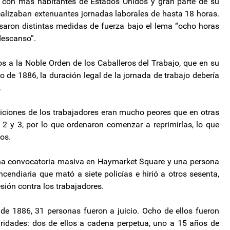
 con más habitantes de Estados Unidos y gran parte de su
alizaban extenuantes jornadas laborales de hasta 18 horas.
saron distintas medidas de fuerza bajo el lema “ocho horas
descanso”.
os a la Noble Orden de los Caballeros del Trabajo, que en su
 de 1886, la duración legal de la jornada de trabajo debería
.
iciones de los trabajadores eran mucho peores que en otras
s 2 y 3, por lo que ordenaron comenzar a reprimirlas, lo que
os.
 una convocatoria masiva en Haymarket Square y una persona
cendiaria que mató a siete policías e hirió a otros sesenta,
ión contra los trabajadores.
 de 1886, 31 personas fueron a juicio. Ocho de ellos fueron
ridades: dos de ellos a cadena perpetua, uno a 15 años de