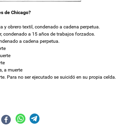
es de Chicago?
ta y obrero textil, condenado a cadena perpetua.
r, condenado a 15 años de trabajos forzados.
ondenado a cadena perpetua.
rte
uerte
rte
s, a muerte
te. Para no ser ejecutado se suicidó en su propia celda.
riodo Ordinario de Sesiones
es piden embargar activos de Argentina por el juicio YPF