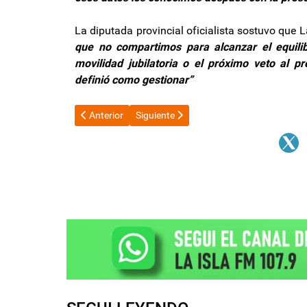
La diputada provincial oficialista sostuvo que
que no compartimos para alcanzar el equilibr
movilidad jubilatoria o el próximo veto al p
definió como gestionar”
Artículo anterior: Javier Milei y Luis Caputo viajará
Artículo siguiente: Los municipios del N
Anterior
Siguiente