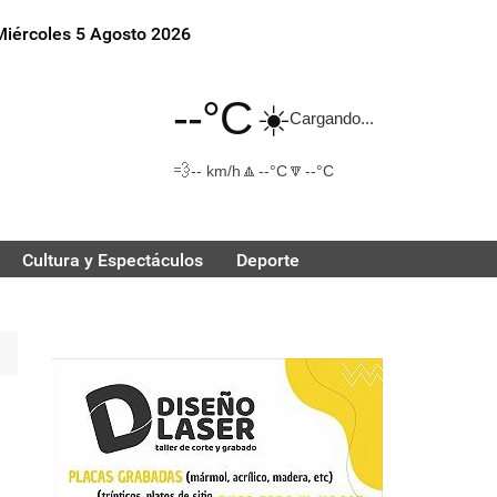
Miércoles 5 Agosto 2026
--°C
☀️
Cargando...
💨
🔼
🔽
-- km/h
--°C
--°C
Cultura y Espectáculos
Deporte