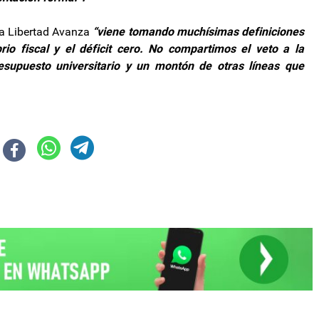
 La Libertad Avanza
“viene tomando muchísimas definiciones
io fiscal y el déficit cero. No compartimos el veto a la
resupuesto universitario y un montón de otras líneas que
n la semana próxima a EEUU en búsqueda de apoyo financiero
orte de Belén se suman al Consenso Fiscal