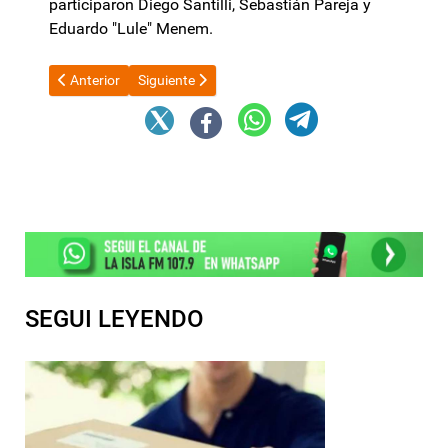
participaron Diego Santilli, Sebastián Pareja y
Eduardo "Lule" Menem.
Artículo anterior: Bullrich presentó el Plan Guacurarí para blinda
Artículo siguiente: Karina Milei se reunirá con Cri
Anterior
Siguiente
SEGUI LEYENDO