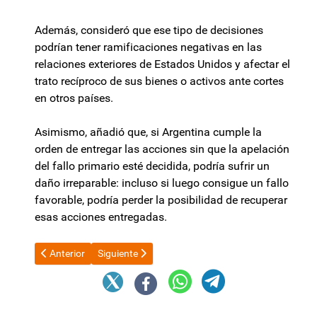
Además, consideró que ese tipo de decisiones
podrían tener ramificaciones negativas en las
relaciones exteriores de Estados Unidos y afectar el
trato recíproco de sus bienes o activos ante cortes
en otros países.
Asimismo, añadió que, si Argentina cumple la
orden de entregar las acciones sin que la apelación
del fallo primario esté decidida, podría sufrir un
daño irreparable: incluso si luego consigue un fallo
favorable, podría perder la posibilidad de recuperar
esas acciones entregadas.
Artículo anterior: Brizuela cruzó a Palladino y agitó la campañ
Artículo siguiente: Berni: "El problema del narcotrá
Anterior
Siguiente