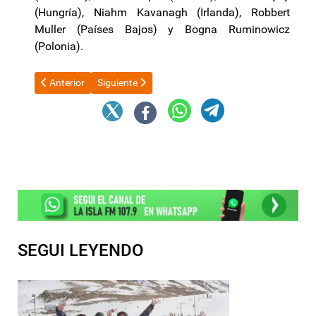
(Hungría), Niahm Kavanagh (Irlanda), Robbert
Muller (Países Bajos) y Bogna Ruminowicz
(Polonia).
Artículo anterior: El Gobierno analiza trasladar la Andis al Min
Artículo siguiente: Coimas en Discapacidad: Guill
Anterior
Siguiente
SEGUI LEYENDO