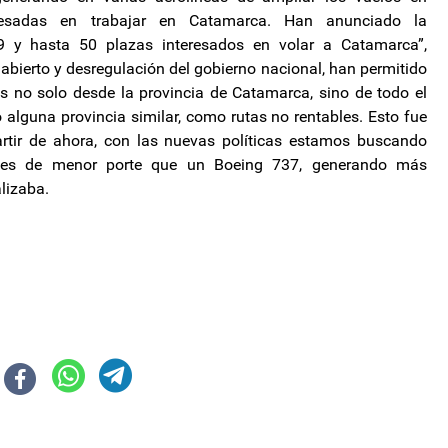
resadas en trabajar en Catamarca. Han anunciado la
9 y hasta 50 plazas interesados en volar a Catamarca”,
 abierto y desregulación del gobierno nacional, han permitido
os no solo desde la provincia de Catamarca, sino de todo el
lguna provincia similar, como rutas no rentables. Esto fue
rtir de ahora, con las nuevas políticas estamos buscando
naves de menor porte que un Boeing 737, generando más
alizaba.
es se movilizan contra el gobierno
egistro de obras sociales a las que podrán afiliarse los monotributistas