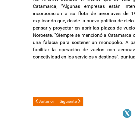
Catamarca, “Algunas empresas están inte
incorporación a su flota de aeronaves de 1
explicando que, desde la nueva política de cielo
pensar y proyectar en abrir las plazas de vuel
Noroeste, “Siempre se mencionó a Catamarca o a
una falacia para sostener un monopolio. A pa
facilitar la operación de vuelos con aero
conectividad en los servicios y destinos”, puntu
Artículo anterior: Paro nacional: Transporte y estatal
Artículo siguiente: El Gobierno creó un r
Anterior
Siguiente