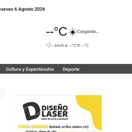
Jueves 6 Agosto 2026
--°C
☀️
Cargando...
💨
🔼
🔽
-- km/h
--°C
--°C
Cultura y Espectáculos
Deporte