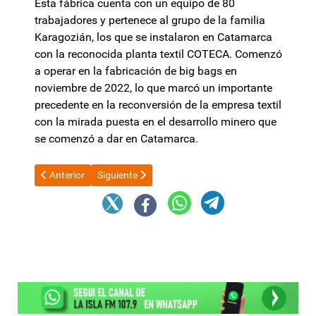
Esta fábrica cuenta con un equipo de 80
trabajadores y pertenece al grupo de la familia
Karagozián, los que se instalaron en Catamarca
con la reconocida planta textil COTECA. Comenzó
a operar en la fabricación de big bags en
noviembre de 2022, lo que marcó un importante
precedente en la reconversión de la empresa textil
con la mirada puesta en el desarrollo minero que
se comenzó a dar en Catamarca.
Artículo anterior: Fecha clave para la venta del 90% de AySA
Artículo siguiente: Tras el anuncio de Milei, Sand
Anterior
Siguiente