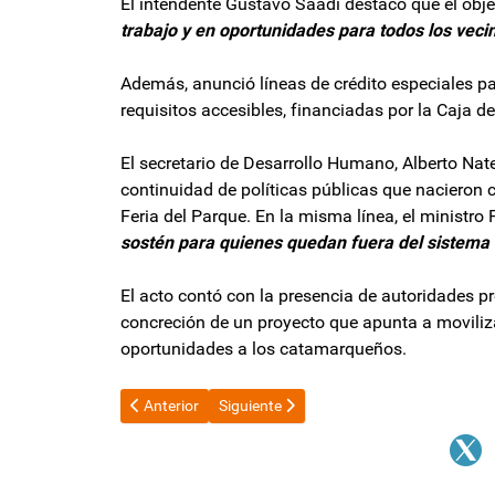
El intendente Gustavo Saadi destacó que el obje
trabajo y en oportunidades para todos los veci
Además, anunció líneas de crédito especiales p
requisitos accesibles, financiadas por la Caja d
El secretario de Desarrollo Humano, Alberto Nat
continuidad de políticas públicas que nacieron
Feria del Parque. En la misma línea, el ministro
sostén para quienes quedan fuera del sistema f
El acto contó con la presencia de autoridades pro
concreción de un proyecto que apunta a moviliz
oportunidades a los catamarqueños.
Artículo anterior: El Gobierno modificó el presupuest
Artículo siguiente: El Gobierno invertir
Anterior
Siguiente