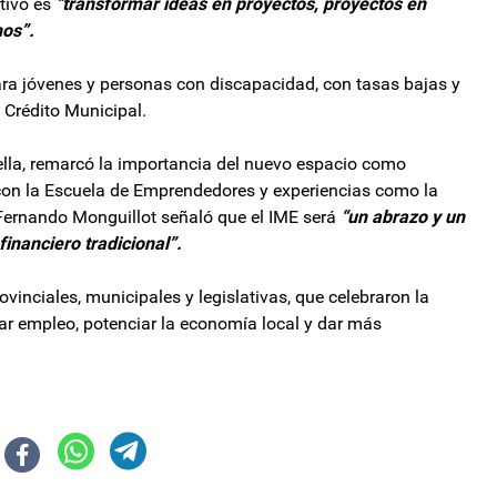
tivo es
“transformar ideas en proyectos, proyectos en
nos”.
ara jóvenes y personas con discapacidad, con tasas bajas y
e Crédito Municipal.
ella, remarcó la importancia del nuevo espacio como
 con la Escuela de Emprendedores y experiencias como la
 Fernando Monguillot señaló que el IME será
“un abrazo y un
inanciero tradicional”.
vinciales, municipales y legislativas, que celebraron la
ar empleo, potenciar la economía local y dar más
o vigente con más recursos para el pago de salarios y deuda
á $20 millones para potenciar a los Bomberos Voluntarios de Catamarca