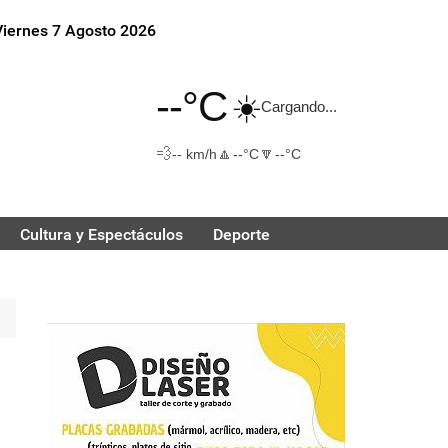
Viernes 7 Agosto 2026
--°C
☀️
Cargando...
💨
🔼
🔽
-- km/h
--°C
--°C
Cultura y Espectáculos
Deporte