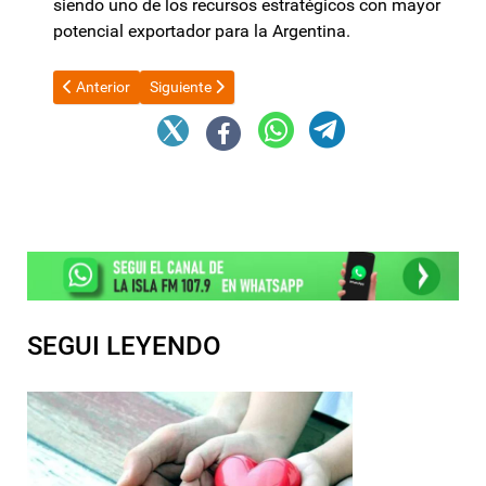
siendo uno de los recursos estratégicos con mayor
potencial exportador para la Argentina.
Artículo anterior: El Senado dio media sanción al pago a holdou
Artículo siguiente: La Argentina y Estados Unidos 
Anterior
Siguiente
SEGUI LEYENDO