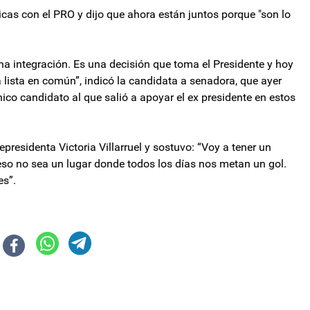
icas con el PRO y dijo que ahora están juntos porque "son lo
na integración. Es una decisión que toma el Presidente y hoy
lista en común”, indicó la candidata a senadora, que ayer
nico candidato al que salió a apoyar el ex presidente en estos
epresidenta Victoria Villarruel y sostuvo: “Voy a tener un
reso no sea un lugar donde todos los días nos metan un gol.
es”.
iario no se modifica
l nuevo Hospital de Belén