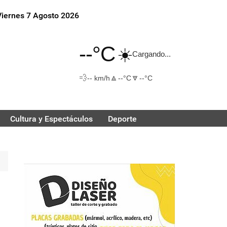
Viernes 7 Agosto 2026
--°C
☀️
Cargando...
💨
🔼
🔽
-- km/h
--°C
--°C
Cultura y Espectáculos
Deporte