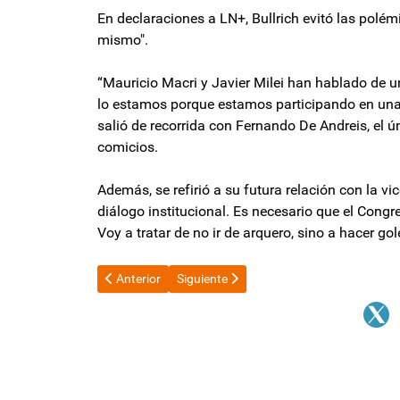
En declaraciones a LN+, Bullrich evitó las polém
mismo".
“Mauricio Macri y Javier Milei han hablado de u
lo estamos porque estamos participando en una 
salió de recorrida con Fernando De Andreis, el ú
comicios.
Además, se refirió a su futura relación con la vic
diálogo institucional. Es necesario que el Cong
Voy a tratar de no ir de arquero, sino a hacer gol
Artículo anterior: Caputo reiteró que el esquema camb
Artículo siguiente: Jalil visitó la obra de
Anterior
Siguiente