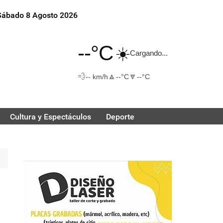
Sábado 8 Agosto 2026
--°C
☀️
Cargando...
💨
🔼
🔽
-- km/h
--°C
--°C
Cultura y Espectáculos
Deporte