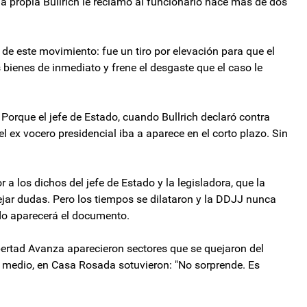
 la propia Bullrich le reclamó al funcionario hace más de dos
 de este movimiento: fue un tiro por elevación para que el
s bienes de inmediato y frene el desgaste que el caso le
Porque el jefe de Estado, cuando Bullrich declaró contra
l ex vocero presidencial iba a aparece en el corto plazo. Sin
or a los dichos del jefe de Estado y la legisladora, que la
ejar dudas. Pero los tiempos se dilataron y la DDJJ nunca
do aparecerá el documento.
ibertad Avanza aparecieron sectores que se quejaron del
 medio, en Casa Rosada sotuvieron: "No sorprende. Es