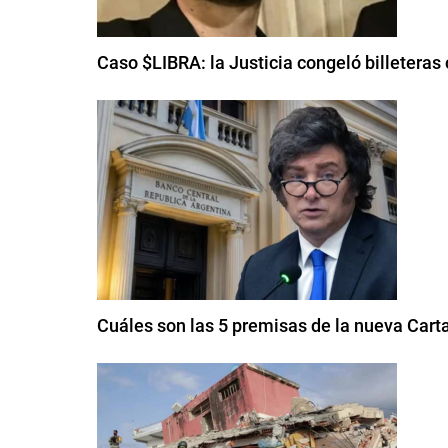
Caso $LIBRA: la Justicia congeló billeteras c
Cuáles son las 5 premisas de la nueva Cart