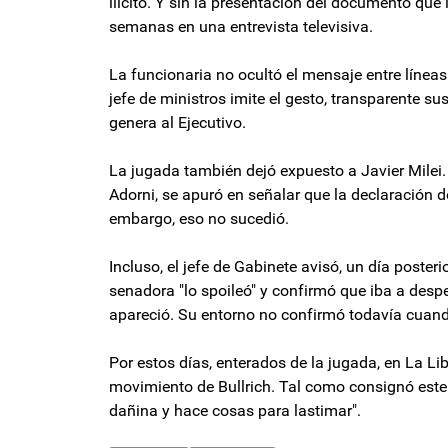
ilícito. Y sin la presentación del documento que
semanas en una entrevista televisiva.
La funcionaria no ocultó el mensaje entre líneas
jefe de ministros imite el gesto, transparente su
genera al Ejecutivo.
La jugada también dejó expuesto a Javier Milei. 
Adorni, se apuró en señalar que la declaración de
embargo, eso no sucedió.
Incluso, el jefe de Gabinete avisó, un día posteri
senadora "lo spoileó" y confirmó que iba a desp
apareció. Su entorno no confirmó todavía cuan
Por estos días, enterados de la jugada, en La L
movimiento de Bullrich. Tal como consignó este
dañina y hace cosas para lastimar".