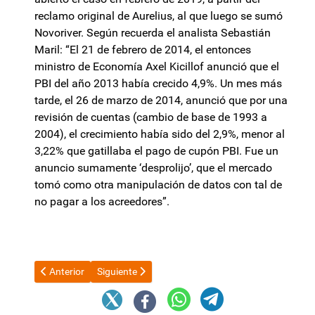
reclamo original de Aurelius, al que luego se sumó
Novoriver. Según recuerda el analista Sebastián
Maril: “El 21 de febrero de 2014, el entonces
ministro de Economía Axel Kicillof anunció que el
PBI del año 2013 había crecido 4,9%. Un mes más
tarde, el 26 de marzo de 2014, anunció que por una
revisión de cuentas (cambio de base de 1993 a
2004), el crecimiento había sido del 2,9%, menor al
3,22% que gatillaba el pago de cupón PBI. Fue un
anuncio sumamente ‘desprolijo’, que el mercado
tomó como otra manipulación de datos con tal de
no pagar a los acreedores”.
Artículo anterior: "Error circunstancial": la explicación del ab
Artículo siguiente: Sesión doble en Diputados: ofici
Anterior
Siguiente