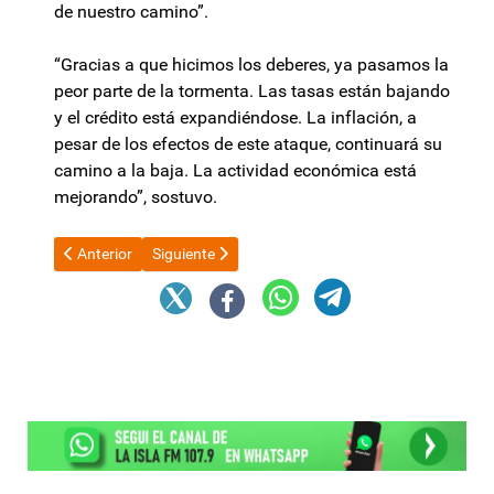
de nuestro camino”.
“Gracias a que hicimos los deberes, ya pasamos la
peor parte de la tormenta. Las tasas están bajando
y el crédito está expandiéndose. La inflación, a
pesar de los efectos de este ataque, continuará su
camino a la baja. La actividad económica está
mejorando”, sostuvo.
Artículo anterior: Corte de Justicia realiza convocatoria para c
Artículo siguiente: “La situación económica y socia
Anterior
Siguiente