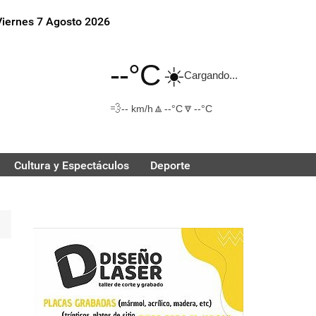
Viernes 7 Agosto 2026
--°C
☀️
Cargando...
💨
🔼
🔽
-- km/h
--°C
--°C
Cultura y Espectáculos
Deporte