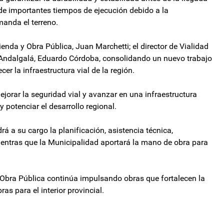
e de importantes tiempos de ejecución debido a la
manda el terreno.
ienda y Obra Pública, Juan Marchetti; el director de Vialidad
de Andalgalá, Eduardo Córdoba, consolidando un nuevo trabajo
er la infraestructura vial de la región.
ejorar la seguridad vial y avanzar en una infraestructura
 y potenciar el desarrollo regional.
rá a su cargo la planificación, asistencia técnica,
mientras que la Municipalidad aportará la mano de obra para
 Obra Pública continúa impulsando obras que fortalecen la
s para el interior provincial.
ntervención de Milei ante la escalada entre Santiago Caputo y los Menem
erten que el Estado dejará de recaudar más de US$1.000 millones anuales