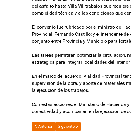
del asfalto hasta Villa Vil, trabajos que requier
complejidad técnica y a las condiciones que de
El convenio fue rubricado por el ministro de Hac
Provincial, Fernando Castillo; y el intendente 
conjunto entre Provincia y Municipio para fortalec
Las tareas permitirán optimizar la circulación, m
estratégica para integrar localidades del interior
En el marco del acuerdo, Vialidad Provincial tend
supervisión de la obra, y aporte de materiales 
la ejecución de los trabajos.
Con estas acciones, el Ministerio de Hacienda y
conectividad y acompañan en la ejecución de obra
Artículo anterior: Integrantes del Gobierno piden la i
Artículo siguiente: Costo del RIGI: advi
Anterior
Siguiente