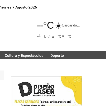
Viernes 7 Agosto 2026
--°C
☀️
Cargando...
💨
🔼
🔽
-- km/h
--°C
--°C
Cultura y Espectáculos
Deporte