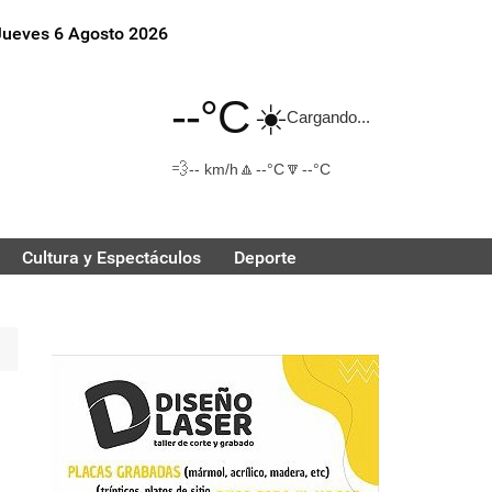
Jueves 6 Agosto 2026
--°C
☀️
Cargando...
💨
🔼
🔽
-- km/h
--°C
--°C
Cultura y Espectáculos
Deporte