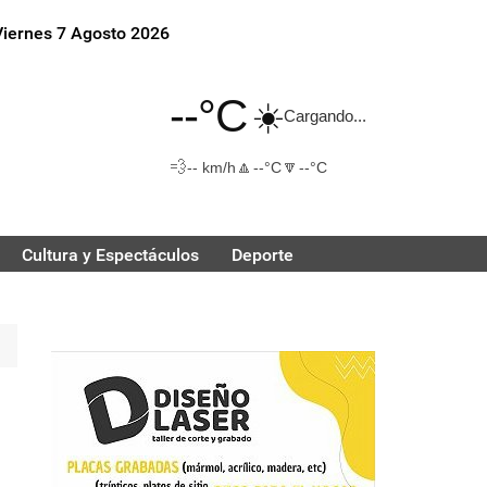
Viernes 7 Agosto 2026
--°C
☀️
Cargando...
💨
🔼
🔽
-- km/h
--°C
--°C
Cultura y Espectáculos
Deporte