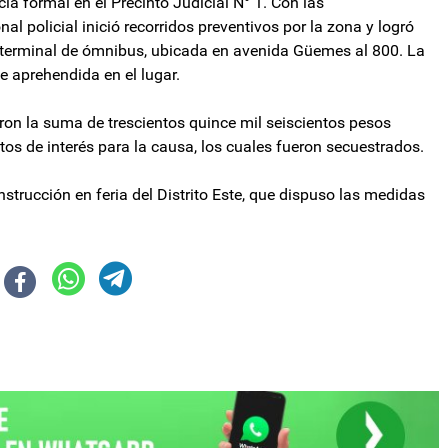
ia formal en el Precinto Judicial N° 1. Con las
nal policial inició recorridos preventivos por la zona y logró
 la terminal de ómnibus, ubicada en avenida Güemes al 800. La
ue aprehendida en el lugar.
aron la suma de trescientos quince mil seiscientos pesos
os de interés para la causa, los cuales fueron secuestrados.
Instrucción en feria del Distrito Este, que dispuso las medidas