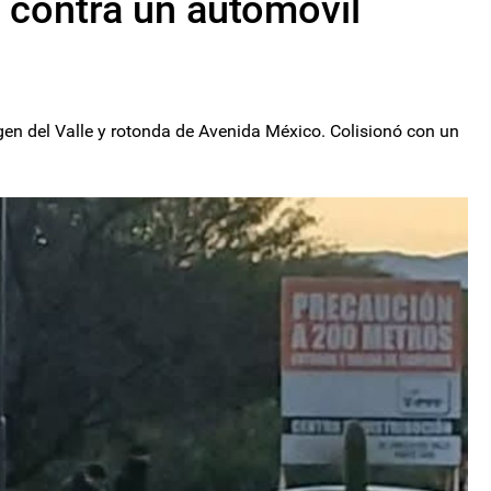
 contra un automóvil
gen del Valle y rotonda de Avenida México. Colisionó con un