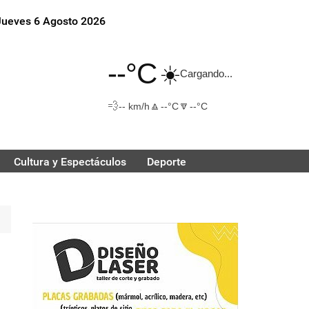
Jueves 6 Agosto 2026
--°C
☀️
Cargando...
💨
🔼
🔽
-- km/h
--°C
--°C
Cultura y Espectáculos
Deporte