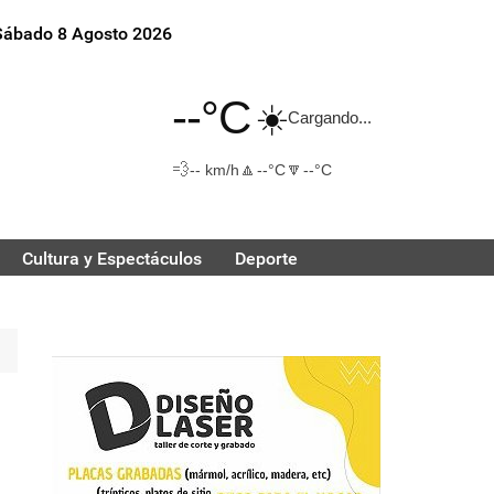
Sábado 8 Agosto 2026
--°C
☀️
Cargando...
💨
🔼
🔽
-- km/h
--°C
--°C
Cultura y Espectáculos
Deporte