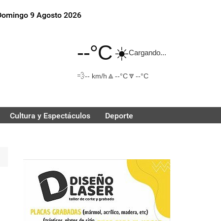
Domingo 9 Agosto 2026
--°C
☀️
Cargando...
💨
🔼
🔽
-- km/h
--°C
--°C
Cultura y Espectáculos
Deporte