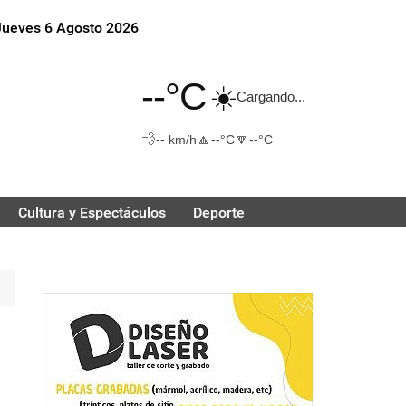
Jueves 6 Agosto 2026
--°C
☀️
Cargando...
💨
🔼
🔽
-- km/h
--°C
--°C
Cultura y Espectáculos
Deporte