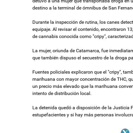
detuvo a una mujer que transportaba droga en un
destino a la terminal de ómnibus de San Fernan
Durante la inspección de rutina, los canes dete
equipaje. Al revisar el contenido, encontraron 1
de cannabis conocida como "cripy", caracterizada
La mujer, oriunda de Catamarca, fue inmediata
que también dispuso el secuestro de la droga pa
Fuentes policiales explicaron que el "cripy", ta
marihuana con mayor concentración de THC, que 
un precio más elevado que la marihuana convenc
intento de distribución local.
La detenida quedó a disposición de la Justicia F
estupefacientes y si hay más personas involucr