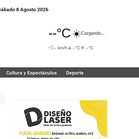
Sábado 8 Agosto 2026
--°C
☀️
Cargando...
💨
🔼
🔽
-- km/h
--°C
--°C
Cultura y Espectáculos
Deporte