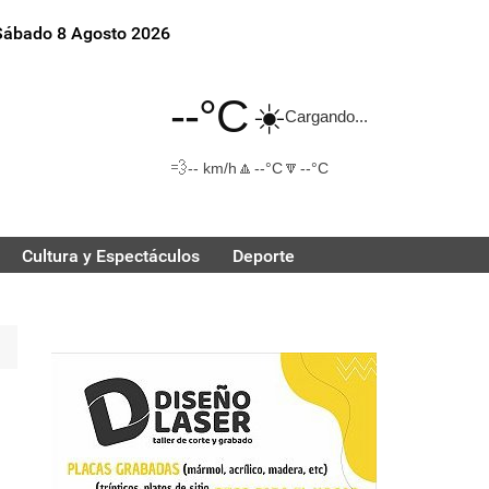
Sábado 8 Agosto 2026
--°C
☀️
Cargando...
💨
🔼
🔽
-- km/h
--°C
--°C
Cultura y Espectáculos
Deporte