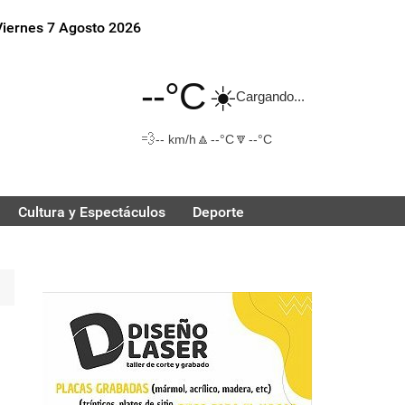
Viernes 7 Agosto 2026
--°C
☀️
Cargando...
💨
🔼
🔽
-- km/h
--°C
--°C
Cultura y Espectáculos
Deporte