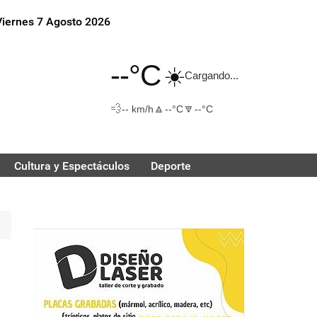
Viernes 7 Agosto 2026
--°C
☀️
Cargando...
💨
🔼
🔽
-- km/h
--°C
--°C
Cultura y Espectáculos
Deporte