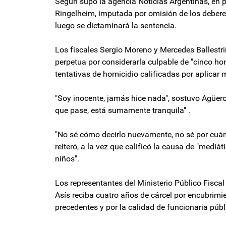
Según supo la agencia Noticias Argentinas, en p
Ringelheim, imputada por omisión de los debere
luego se dictaminará la sentencia.
Los fiscales Sergio Moreno y Mercedes Ballestri
perpetua por considerarla culpable de "cinco hom
tentativas de homicidio calificadas por aplicar 
"Soy inocente, jamás hice nada", sostuvo Agüero,
que pase, está sumamente tranquila" .
"No sé cómo decirlo nuevamente, no sé por cuán
reiteró, a la vez que calificó la causa de "mediá
niños".
Los representantes del Ministerio Público Fiscal 
Asís reciba cuatro años de cárcel por encubrimi
precedentes y por la calidad de funcionaria públ