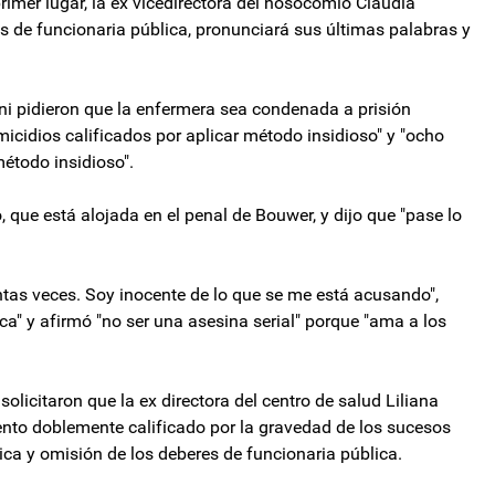
rimer lugar, la ex vicedirectora del nosocomio Claudia
s de funcionaria pública, pronunciará sus últimas palabras y
ni pidieron que la enfermera sea condenada a prisión
icidios calificados por aplicar método insidioso" y "ocho
método insidioso".
 que está alojada en el penal de Bouwer, y dijo que "pase lo
tas veces. Soy inocente de lo que se me está acusando",
tica" y afirmó "no ser una asesina serial" porque "ama a los
solicitaron que la ex directora del centro de salud Liliana
ento doblemente calificado por la gravedad de los sucesos
ica y omisión de los deberes de funcionaria pública.