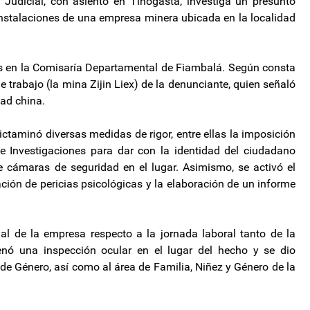
 Judicial, con asiento en Tinogasta, investiga un presunto
nstalaciones de una empresa minera ubicada en la localidad
es en la Comisaría Departamental de Fiambalá. Según consta
de trabajo (la mina Zijin Liex) de la denunciante, quien señaló
ad china.
ictaminó diversas medidas de rigor, entre ellas la imposición
 de Investigaciones para dar con la identidad del ciudadano
de cámaras de seguridad en el lugar. Asimismo, se activó el
ación de pericias psicológicas y la elaboración de un informe
egal de la empresa respecto a la jornada laboral tanto de la
nó una inspección ocular en el lugar del hecho y se dio
 de Género, así como al área de Familia, Niñez y Género de la