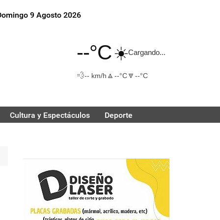
Domingo 9 Agosto 2026
--°C
☀️
Cargando...
💨
🔼
🔽
-- km/h
--°C
--°C
Cultura y Espectáculos
Deporte