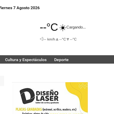
Viernes 7 Agosto 2026
--°C
☀️
Cargando...
💨
🔼
🔽
-- km/h
--°C
--°C
Cultura y Espectáculos
Deporte