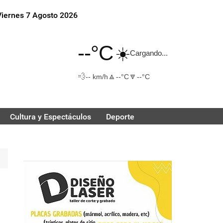
Viernes 7 Agosto 2026
--°C
☀️
Cargando...
💨
🔼
🔽
-- km/h
--°C
--°C
Cultura y Espectáculos
Deporte