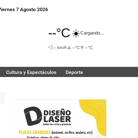
Viernes 7 Agosto 2026
--°C
☀️
Cargando...
💨
🔼
🔽
-- km/h
--°C
--°C
Cultura y Espectáculos
Deporte