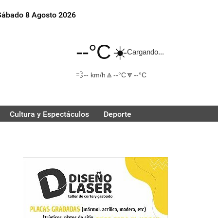
Sábado 8 Agosto 2026
--°C
☀️
Cargando...
💨
🔼
🔽
-- km/h
--°C
--°C
Cultura y Espectáculos
Deporte