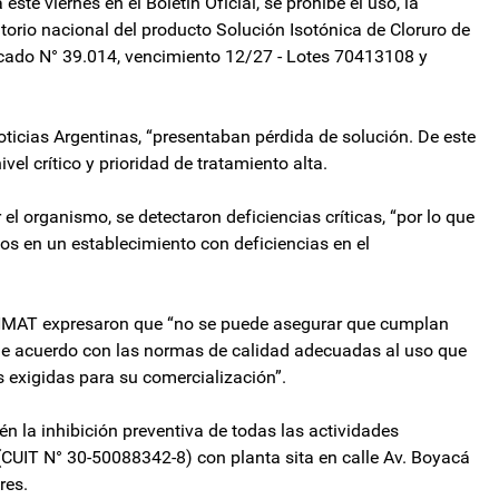
ste viernes en el Boletín Oficial, se prohíbe el uso, la
ritorio nacional del producto Solución Isotónica de Cloruro de
ficado N° 39.014, vencimiento 12/27 - Lotes 70413108 y
ticias Argentinas, “presentaban pérdida de solución. De este
vel crítico y prioridad de tratamiento alta.
l organismo, se detectaron deficiencias críticas, “por lo que
os en un establecimiento con deficiencias en el
 ANMAT expresaron que “no se puede asegurar que cumplan
 de acuerdo con las normas de calidad adecuadas al uso que
s exigidas para su comercialización”.
n la inhibición preventiva de todas las actividades
 (CUIT N° 30-50088342-8) con planta sita en calle Av. Boyacá
res.