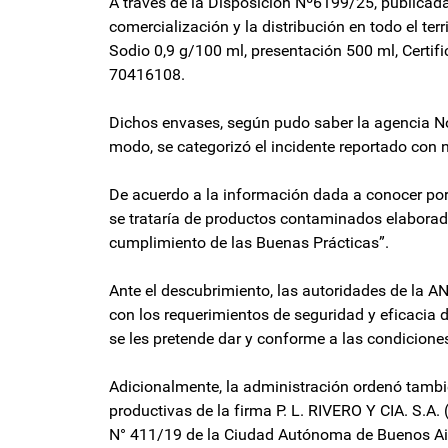
A través de la Disposición Nº6199/25, publicada e
comercialización y la distribución en todo el ter
Sodio 0,9 g/100 ml, presentación 500 ml, Certi
70416108.
Dichos envases, según pudo saber la agencia No
modo, se categorizó el incidente reportado con ni
De acuerdo a la información dada a conocer por e
se trataría de productos contaminados elaborad
cumplimiento de las Buenas Prácticas”.
Ante el descubrimiento, las autoridades de la
con los requerimientos de seguridad y eficacia
se les pretende dar y conforme a las condicione
Adicionalmente, la administración ordenó tambié
productivas de la firma P. L. RIVERO Y CIA. S.A.
N° 411/19 de la Ciudad Autónoma de Buenos Ai