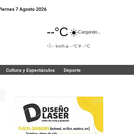
Viernes 7 Agosto 2026
--°C
☀️
Cargando...
💨
🔼
🔽
-- km/h
--°C
--°C
Cultura y Espectáculos
Deporte