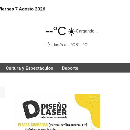
Viernes 7 Agosto 2026
--°C
☀️
Cargando...
💨
🔼
🔽
-- km/h
--°C
--°C
Cultura y Espectáculos
Deporte