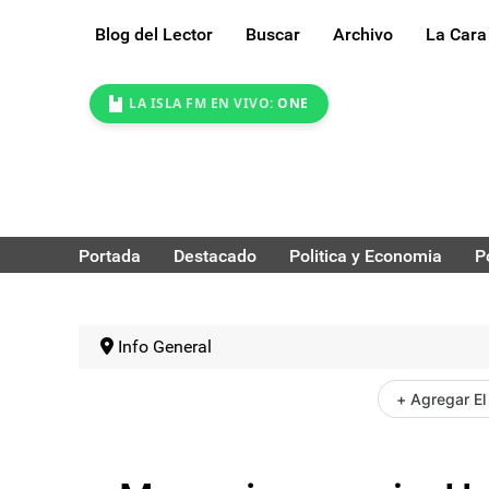
Blog del Lector
Buscar
Archivo
La Cara
LA ISLA FM EN VIVO:
ONE
Portada
Destacado
Politica y Economia
P
Info General
+ Agregar El