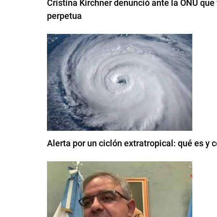
Cristina Kirchner denunció ante la ONU que 
perpetua
Alerta por un ciclón extratropical: qué es y