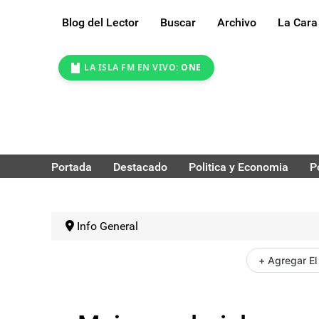
Blog del Lector
Buscar
Archivo
La Cara
LA ISLA FM EN VIVO:
ONE
Portada
Destacado
Politica y Economia
P
Info General
+ Agregar El