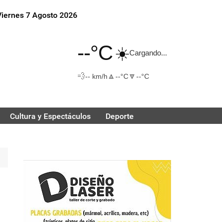
Viernes 7 Agosto 2026
--°C
☀️
Cargando...
💨
🔼
🔽
-- km/h
--°C
--°C
Cultura y Espectáculos
Deporte