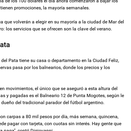
a de los 100 dólares el día ahora comenzaron a bajar los
o tienen promociones, la mayoría semanales.
ica que volverán a elegir en su mayoría a la ciudad de Mar del
o: los servicios que se ofrecen son la clave del verano.
lata
del Pata tiene su casa o departamento en la Ciudad Feliz,
servas pasa por los balnearios, donde los precios y los
en movimientos, el único que se aseguró a esta altura del
as y pagadas es el Balneario 12 de Punta Mogotes, según le
ueño del tradicional parador del fútbol argentino.
con carpas a 80 mil pesos por día, más semana, quincena,
e pagar con tarjeta, con cuotas sin interés. Hay gente que
pa paga", contó Digiovanni.