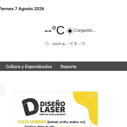
Viernes 7 Agosto 2026
--°C
☀️
Cargando...
💨
🔼
🔽
-- km/h
--°C
--°C
Cultura y Espectáculos
Deporte