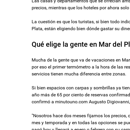
Las casas y departamentos que se ofrecían arrib
precios, mientras que los hoteles por ahora sol
La cuestión es que los turistas, si bien todo ind
Plata, están eligiendo bien dónde gastar su diner
Qué elige la gente en Mar del P
Mucha de la gente que va de vacaciones en Mar 
por eso el primer termómetro a la hora de las re
servicios tienen mucha diferencia entre zonas.
Si bien espacios con carpas y sombrillas ya tien
año más de 65 por ciento de reservas confirmad
confirmó a minutouno.com Augusto Digiovanni, d
"Nosotros hace dos meses fijamos los precios, 
mes y temporada y en todas las opciones se pued
pagó hoy y llegará a enero o febrero con su car