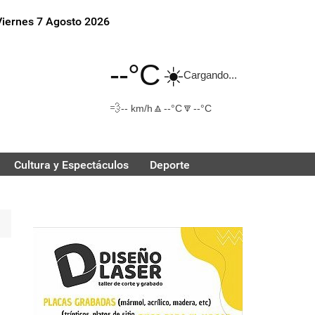
Viernes 7 Agosto 2026
--°C
☀️
Cargando...
💨
🔼
🔽
-- km/h
--°C
--°C
Cultura y Espectáculos
Deporte