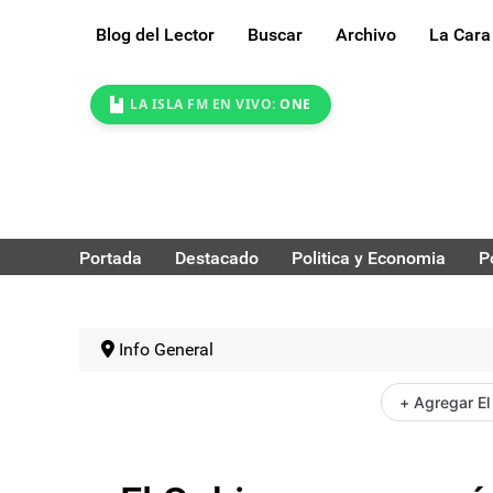
Blog del Lector
Buscar
Archivo
La Cara
LA ISLA FM EN VIVO:
ONE
Portada
Destacado
Politica y Economia
P
Info General
+ Agregar El