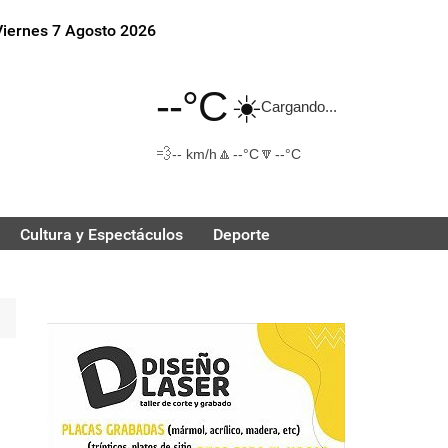
Viernes 7 Agosto 2026
--°C
☀️
Cargando...
💨
🔼
🔽
-- km/h
--°C
--°C
Cultura y Espectáculos
Deporte