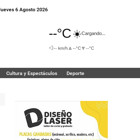
Jueves 6 Agosto 2026
--°C
☀️
Cargando...
💨
🔼
🔽
-- km/h
--°C
--°C
Cultura y Espectáculos
Deporte