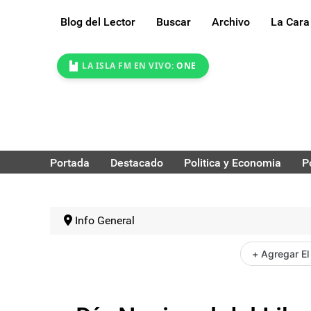
Blog del Lector
Buscar
Archivo
La Cara
LA ISLA FM EN VIVO:
ONE
Portada
Destacado
Politica y Economia
P
Info General
+ Agregar El