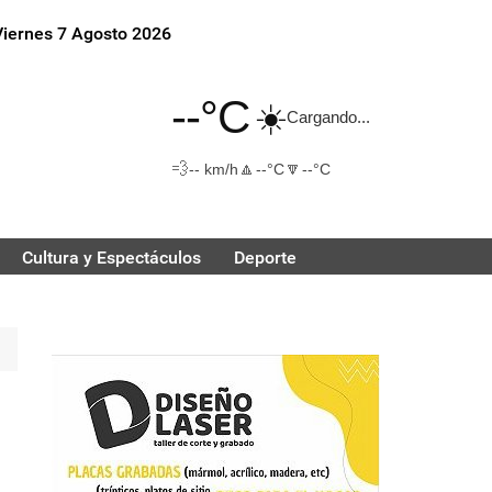
Viernes 7 Agosto 2026
--°C
☀️
Cargando...
💨
🔼
🔽
-- km/h
--°C
--°C
Cultura y Espectáculos
Deporte